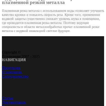
плазменной резкой металла
Плазменная резка металла с использованием воды позволяет улучшить
качество кромки и повысить скорость реза. Кроме того, применение
водяной защиты существенно снижает уровень шума в помещении,
где проводится плазменная резка металла. Поэтому ведущие
специалисты в области металлообработки прочат плазменной резке
металла с водяной инжекцией светлое будущее.
Copyright ©
Плазмамаш 2007 - 2025
НАВИГАЦИЯ
Продукция
О компании
Сотрудничество
Статьи
Документация