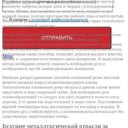
В первом случае
плазменная резка металла
позволяет свести к
минимуму выбросы оксидов азота и твердых суспендированных
частиц. Шлаки, выплавляемые из полости реза, оседают на дно
водяной ванны, поэтому пространство рабочей зоны остается чистым.
Я согласен
с политикой конфиденциальности
Плазменная резка металла с использованием воды также способствует
снижению шумовой нагрузки.
Что касается водоэлектрической резки металлов, то в данном случае
вода используется в качестве плазмообразующей среды.
Водоэлектрический метод применяется для термического разделения
высоколегированных сталей и алюминия. Плазменная резка металла,
выполненная таким способом, позволяет добиться высокого качества
Menu
кромок и сохранения естественного цвета материалов. К недостаткам
метода необходимо отнести сложность возбуждения дуги и
необходимость частой замены расходных материалов.
Наиболее распространенным способом плазменной резки металлов
является введение воды в низкотемпературную плазму.
Технологически плазменную резку металла в данном случае можно
представить в виде следующей схемы. Для возбуждения дуги
плазмообразующий газ (воздух или азот) подается в полость сопла
агрегата, в то время как вода поступает в канал сопла. Под влиянием
высокой температуры вода диссоциирует на кислород и водород. В
результате дуга стабилизируется, а плазменная резка металла идет без
существенных энергетических потерь.
Будущее металлургической отрасли за