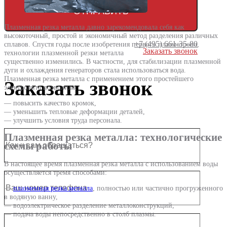
Плазменная резка металла давно зарекомендовала себя как
высокоточный, простой и экономичный метод разделения различных
+7 (495) 661-35-80
сплавов. Спустя годы после изобретения первого плазмотрона,
Заказать звонок
технологии плазменной резки металла
существенно изменились. В частности, для стабилизации плазменной
дуги и охлаждения генераторов стала использоваться вода.
Плазменная резка металла с применением этого простейшего
Заказать звонок
электролита позволила:
— повысить качество кромок,
— уменьшить тепловые деформации деталей,
— улучшить условия труда персонала.
Плазменная резка металла: технологические
схемы работы
В настоящее время плазменная резка металла с использованием воды
осуществляется тремя способами:
—
плазменная резка металла
, полностью или частично прогруженного
в водяную ванну,
— водоэлектрическое разделение металлоконструкций,
— подача воды непосредственно в столб плазмы.