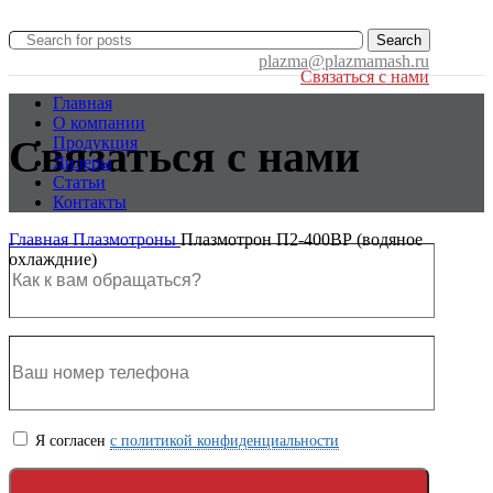
Search
plazma@plazmamash.ru
Связаться с нами
Главная
О компании
Связаться с нами
Продукция
Дилеры
Статьи
Контакты
Главная
Плазмотроны
Плазмотрон П2-400ВР (водяное
охлаждние)
Я согласен
с политикой конфиденциальности