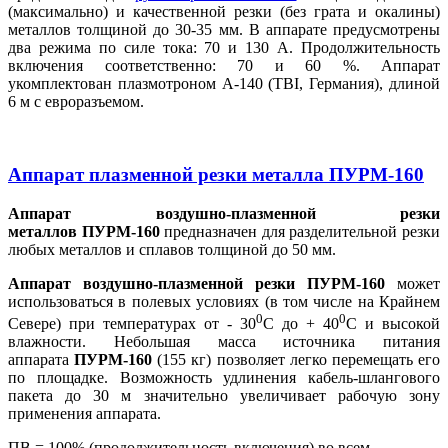
(максимально) и качественной резки (без грата и окалины)
металлов толщиной до 30-35 мм. В аппарате предусмотрены
два режима по силе тока: 70 и 130 А. Продолжительность
включения соответственно: 70 и 60 %. Аппарат
укомплектован плазмотроном А-140 (TBI, Германия), длиной
6 м с евроразъемом.
Аппарат плазменной резки металла ПУРМ-160
Аппарат воздушно-плазменной резки
металлов
ПУРМ-160
предназначен для разделительной резки
любых металлов и сплавов толщиной до 50 мм.
Аппарат воздушно-плазменной резки
ПУРМ-160
может
использоваться в полевых условиях (в том числе на Крайнем
0
0
Севере) при температурах от - 30
С до + 40
С и высокой
влажности. Небольшая масса источника питания
аппарата
ПУРМ-160
(155 кг) позволяет легко перемещать его
по площадке. Возможность удлинения кабель-шлангового
пакета до 30
м значительно увеличивает рабочую зону
применения аппарата.
ПВ = 100% (продолжительность включения) во всем