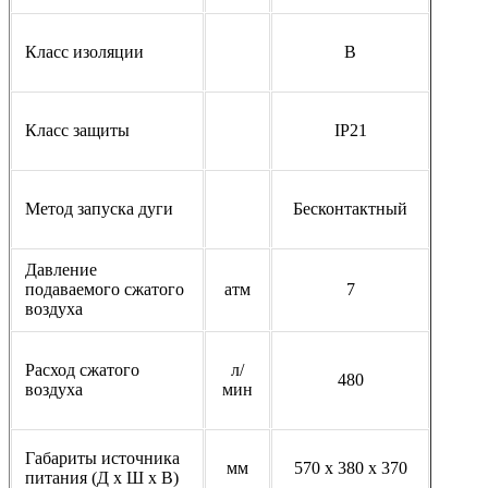
Класс изоляции
B
Класс защиты
IP21
Метод запуска дуги
Бесконтактный
Давление
подаваемого сжатого
атм
7
воздуха
Расход сжатого
л/
480
воздуха
мин
Габариты источника
мм
570 х 380 х 370
питания (Д х Ш х В)