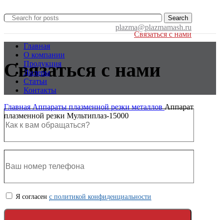
Search
plazma@plazmamash.ru
Связаться с нами
Главная
О компании
Связаться с нами
Продукция
Дилеры
Статьи
Контакты
Главная
Аппараты плазменной резки металлов
Аппарат
плазменной резки Мультиплаз-15000
Я согласен
с политикой конфиденциальности
Click to enlarge