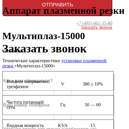
Аппарат плазменной резки
+7 (495) 661-35-80
Заказать звонок
Мультиплаз-15000
Заказать звонок
Описание
Технические характеристики
установки плазменной
резки
«Мультиплаз-15000»
Входное напряжение,
V
380 ± 10%
трехфазное
Частота питающей
Гц
50 — 60
сети
Входная мощность
KVA
15