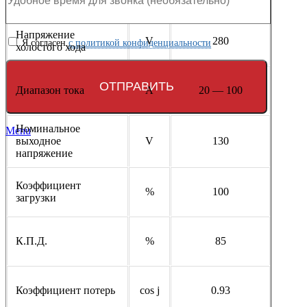
Напряжение
V
280
Я согласен
с политикой конфиденциальности
холостого хода
Диапазон тока
A
20 — 100
Номинальное
Menu
выходное
V
130
напряжение
Коэффициент
%
100
загрузки
К.П.Д.
%
85
Коэффициент потерь
cos j
0.93