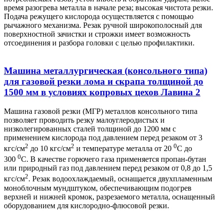
время разогрева металла в начале реза; высокая чистота резки.
Подача режущего кислорода осуществляется с помощью
рычажного механизма. Резак ручной широкополосный для
поверхностной зачистки и строжки имеет возможность
отсоединения и разбора головки с целью профилактики.
Машина металлургическая (консольного типа)
для газовой резки лома и скрапа толщиной до
1500 мм в условиях копровых цехов Лавина 2
Машина газовой резки (МГР) металлов консольного типа
позволяет проводить резку малоуглеродистых и
низколегированных сталей толщиной до 1200 мм с
применением кислорода под давлением перед резаком от 3
2
2
0
кгс/см
до 10 кгс/см
и температуре металла от 20
С до
0
300
С. В качестве горючего газа применяется пропан-бутан
или природный газ под давлением перед резаком от 0,8 до 1,5
2
кгс/см
. Резак водоохлаждаемый, оснащается двухпламенным
моноблочным мундштуком, обеспечивающим подогрев
верхней и нижней кромок, разрезаемого металла, оснащенный
оборудованием для кислородно-флюсовой резки.