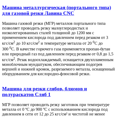
Машина металлургическая (портального типа)
для газовой резки Лавина CNC
Машина газовой резки (МГР) металлов портального типа
позволяет проводить резку малоуглеродистых и
низколегированных сталей толщиной до 1200 мм с
применением кислорода под давлением перед резаком от 3
2
2
0
кгс/см
до 10 кгс/см
и температуре металла от 20
С до
0
300
С. В качестве горючего газа применяется пропан-бутан
или природный газ под давлением перед резаком от 0,8 до 1,5
2
кгс/см
. Резак водоохлаждаемый, оснащается двухпламенным
моноблочным мундштуком, обеспечивающим подогрев
верхней и нижней кромок, разрезаемого металла, оснащенный
оборудованием для кислородно-флюсовой резки.
Машина для резки слябов, блюмов и
полураскатов Сляб 1
МГР позволяет проводить резку заготовок при температуре
металла от 0 ºС до 900 ºС с использованием кислорода под
давлением в сети от 12 до 25 кгс/см² и чистотой не менее