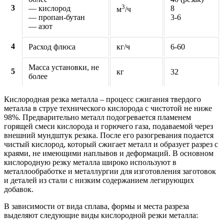
3
3
— кислород
8
м
/ч
— пропан-бутан
3-6
— азот
4
Расход флюса
кг/ч
6-60
Масса установки, не
5
кг
32
более
Кислородная резка металла – процесс сжигания твердого
металла в струе технического кислорода с чистотой не ниже
98%. Предварительно металл подогревается пламенем
горящей смеси кислорода и горючего газа, подаваемой через
внешний мундштук резака. После его разогревания подается
чистый кислород, который сжигает металл и образует разрез с
краями, не имеющими наплывов и деформаций. В основном
кислородную резку металла широко используют в
металлообработке и металлургии для изготовления заготовок
и деталей из стали с низким содержанием легирующих
добавок.
В зависимости от вида сплава, формы и места разреза
выделяют следующие виды кислородной резки металла: