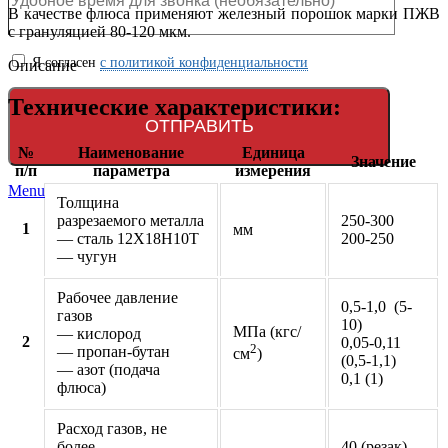
В качестве флюса применяют железный порошок марки ПЖВ
с грануляцией 80-120 мкм.
Я согласен
с политикой конфиденциальности
Описание
Технические характеристики:
№
Наименование
Единица
Значение
п/п
параметра
измерения
Menu
Толщина
разрезаемого металла
250-300
1
мм
— сталь 12Х18Н10Т
200-250
— чугун
Рабочее давление
0,5-1,0 (5-
газов
10)
МПа (кгс/
— кислород
2
0,05-0,11
2
— пропан-бутан
см
)
(0,5-1,1)
— азот (подача
0,1 (1)
флюса)
Расход газов, не
более
40 (резак)