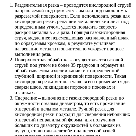
Разделительная резка – проводится кислородной струей,
направляемой под прямым углом или под наклоном к
разрезаемой поверхности. Если использовать резак для
кислородной резки, режущий металлический лист под
определенным углом, удается повысить скорость
раскроя металла в 2-3 раза. Горящая газокислородная
струя, медленнее перемещающая расплавленный шлак
по образуемым кромкам, в результате усиливает
нагревание металла и значительно ускоряет процесс
выполнения реза.
Поверхностная обработка – осуществляется газовой
струей под углом не более 35 градусов и образует на
обрабатываемом изделии канавки с определенной
глубиной, шириной и кривизной поверхности. Такая
кислородная резка металла чаще всего применяется для
сварки швов, ликвидации пороков в поковках и
отливках.
Сверление – выполнение газокислородной резки по
окружности с малым диаметром, то есть прожигание
отверстий в цельном металле. Ручной резак для
кислородной резки подходит для сверления небольших
отверстий неправильной формы, для получения
больших по диаметру окружностей в болванках из
чугуна, стали или железобетона целесообразней