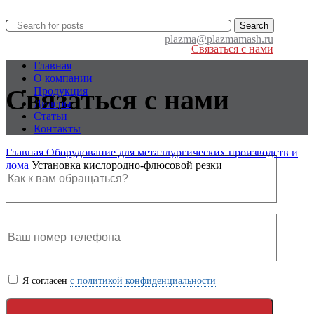
Search
plazma@plazmamash.ru
Связаться с нами
Главная
О компании
Связаться с нами
Продукция
Дилеры
Статьи
Контакты
Главная
Оборудование для металлургических производств и
лома
Установка кислородно-флюсовой резки
Я согласен
с политикой конфиденциальности