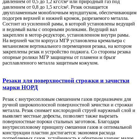
давлением от 0,5 до 1,2 кгс/см² или природный газ под
давлением от 0,8 до 1,5 кгс/см². Резак оснащается
двухпламенным моноблочным мундштуком, обеспечивающим
подогрев верхней и нижней кромок, разрезаемого металла.
Состоит из усиленной рамы, в которой установлены ведущий
и ведомый валы с опорными роликами. Ведущий вал
закреплен в мотор-редукторе, установленном внутри рамы.
На верхней части корпуса МГР установлена кремальера с
механизмом вертикального перемещения резака, на котором
закреплены резак и устройство поджига. Со стороны резака
опорные ролики МГР защищены от пламени и брызг
расплавленного металла защитным кожухом.
Резаки для поверхностной строжки и зачистки
марки НОРД
Резак с внутресопловым смешением газов предназначен для
ручной широкополосной поверхностной зачистки и строжки
металла. Резак снимает кислородной струей наружный слой и
выявляет местные дефекты, позволяет также вырезать
поверхностные пороки стальных заготовок. Благодаря
внутрисопловому принципу смешения газов и оптимальной
конструкции пластин достигается: экономия расхода
потребляемых газов, устойчивость к обратным ударам; малое