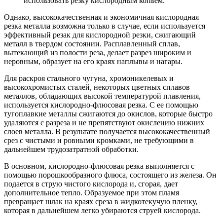
использовать резку кислородным копьем.
Однако, высококачественная и экономичная кислородная
резка металла возможна только в случае, если используется
эффективный резак для кислородной резки, сжигающий
металл в твердом состоянии. Расплавленный сплав,
вытекающий из полости реза, делает разрез широким и
неровным, образует на его краях наплывы и нагары.
Для раскроя стального чугуна, хромоникелевых и
высокохромистых сталей, некоторых цветных сплавов
металлов, обладающих высокой температурой плавления,
используется кислородно-флюсовая резка. С ее помощью
тугоплавкие металлы сжигаются до окислов, которые быстро
удаляются с разреза и не препятствуют окислению нижних
слоев металла. В результате получается высококачественный
срез с чистыми и ровными кромками, не требующими в
дальнейшем трудозатратной обработки.
В основном, кислородно-флюсовая резка выполняется с
помощью порошкообразного флюса, состоящего из железа. Он
подается в струю чистого кислорода и, сгорая, дает
дополнительное тепло. Образуемое при этом пламя
превращает шлак на краях среза в жидкотекучую пленку,
которая в дальнейшем легко убираются струей кислорода.